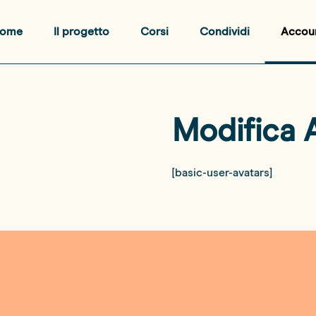
ome
Il progetto
Corsi
Condividi
Accou
Modifica 
[basic-user-avatars]